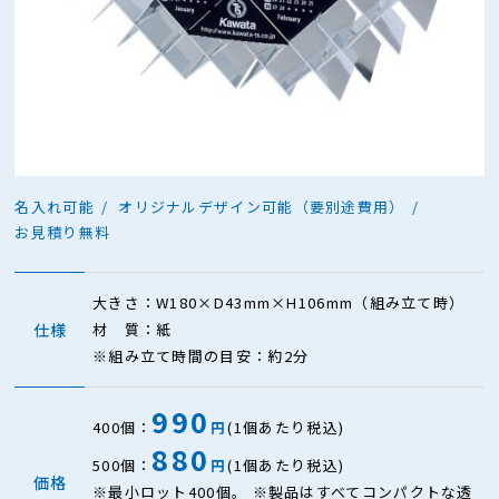
名入れ可能
オリジナルデザイン可能（要別途費用）
お見積り無料
大きさ：W180×D43mm×H106mm（組み立て時）
仕様
材 質：紙
※組み立て時間の目安：約2分
990
400個：
円
(1個あたり税込)
880
500個：
円
(1個あたり税込)
価格
※最小ロット400個。 ※製品はすべてコンパクトな透