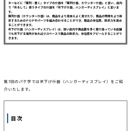
ターなどに『陳列・置く』タイプの什器を『陳列什器、カウンター什器』と言い、店内
で『吊るして』使うタイプの什器を『吊下げ什器、ハンガーディスプレイ』と言いま
す。
陳列什器（カウンター什器）は、商品をより見栄えよく見せたり、商品の特徴をより訴
求するためのＰＯＰやパーツを組み合わせることができ、商品の存在感、訴求力を高め
ることができます。
吊下げ什器（ハンガーディスプレイ）は、狭い店内や商品数を多く取り扱っている店舗
でも吊下げる場所があれば小スペースで商品の訴求力、存在感をアピールすることがで
きます。
第7回のパケ学では吊下げ什器（ハンガーディスプレイ）をご紹
介いたします。
目次